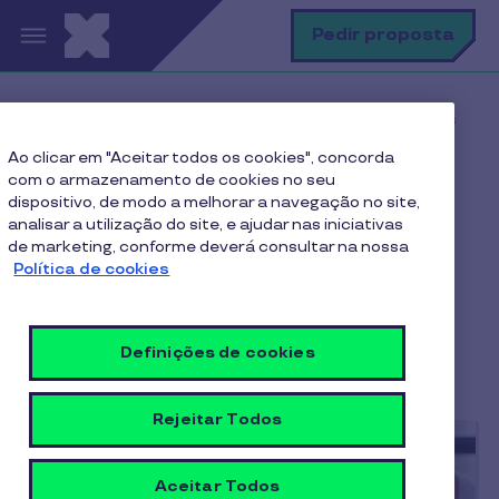
Passar para o conteúdo principal
P
Pedir proposta
Home
Blog Pluxee
Benefícios Sociais
Ao clicar em "Aceitar todos os cookies", concorda
com o armazenamento de cookies no seu
dispositivo, de modo a melhorar a navegação no site,
analisar a utilização do site, e ajudar nas iniciativas
Artigos sobre
de marketing, conforme deverá consultar na nossa
Benefícios Sociais |
Política de cookies
Blog Pluxee
Definições de cookies
Rejeitar Todos
Aceitar Todos