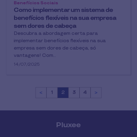
Benefícios Sociais
Como implementar um sistema de
benefícios flexíveis na sua empresa
sem dores de cabeça
Descubra a abordagem certa para
implementar benefícios flexíveis na sua
empresa sem dores de cabeça, só
vantagens! Com…
14/07/2025
<
Página
1
Página
2
Página
3
Página
4
>
Pluxee