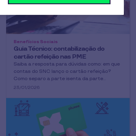
Benefícios Sociais
Guia Técnico: contabilização do
cartão refeição nas PME
Saiba a resposta para dúvidas como: em que
contas do SNC lanço o cartão refeição?
Como separo a parte isenta da parte…
23/01/2026