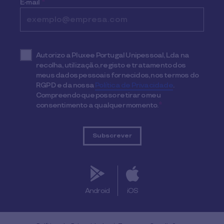
E-mail
*
Autorizo a Pluxee Portugal Unipessoal, Lda na
recolha, utilização, registo e tratamento dos
meus dados pessoais fornecidos, nos termos do
RGPD e da nossa
Política de Privacidade
.
Compreendo que posso retirar o meu
consentimento a qualquer momento.
*
Android
iOS