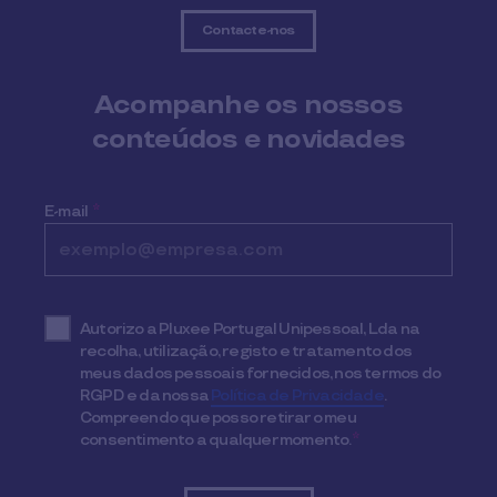
Contacte-nos
Acompanhe os nossos
conteúdos e novidades
E-mail
*
Autorizo a Pluxee Portugal Unipessoal, Lda na
recolha, utilização, registo e tratamento dos
meus dados pessoais fornecidos, nos termos do
RGPD e da nossa
Política de Privacidade
.
Compreendo que posso retirar o meu
consentimento a qualquer momento.
*