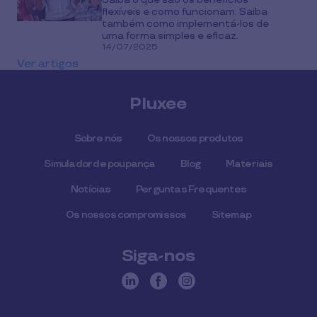
flexíveis e como funcionam. Saiba
também como implementá-los de
uma forma simples e eficaz.
14/07/2025
Ver artigos
Pluxee
Sobre nós
Os nossos produtos
Simulador de poupança
Blog
Materiais
Notícias
Perguntas Frequentes
Os nossos compromissos
Sitemap
Siga-nos