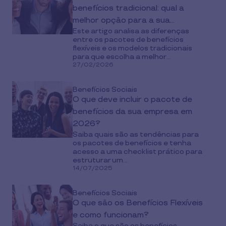
benefícios tradicional: qual a
melhor opção para a sua
Este artigo analisa as diferenças
empresa?
entre os pacotes de benefícios
flexíveis e os modelos tradicionais
para que escolha a melhor...
27/02/2026
Benefícios Sociais
O que deve incluir o pacote de
benefícios da sua empresa em
2026?
Saiba quais são as tendências para
os pacotes de benefícios e tenha
acesso a uma checklist prático para
estruturar um...
14/07/2025
Benefícios Sociais
O que são os Benefícios Flexíveis
e como funcionam?
Saiba o que são os benefícios