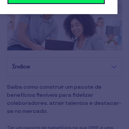
Índice
Saiba como construir um pacote de
benefícios flexíveis para fidelizar
colaboradores, atrair talentos e destacar-
se no mercado.
Ter um pacote de benefícios na sua PME é uma