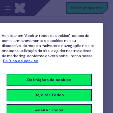
Passar para o conteúdo principal
P
Pedir proposta
Home
Blog Pluxee
Ao clicar em "Aceitar todos os cookies", concorda
Benefícios Sociais
com o armazenamento de cookies no seu
Como construir um pacote de benefícios competitivo
dispositivo, de modo a melhorar a navegação no site,
para PMEs
analisar a utilização do site, e ajudar nas iniciativas
de marketing, conforme deverá consultar na nossa
Política de cookies
Como construir um
Definições de cookies
pacote de benefícios
competitivo para PMEs
Rejeitar Todos
7 min de leitura
14/07/2025
Aceitar Todos