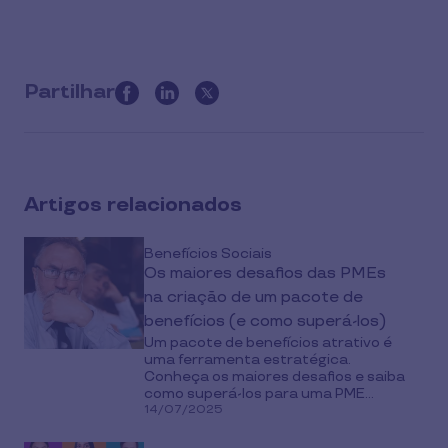
Partilhar
this
article
on
social
Artigos relacionados
media
Benefícios Sociais
Os maiores desafios das PMEs
na criação de um pacote de
benefícios (e como superá-los)
Um pacote de benefícios atrativo é
uma ferramenta estratégica.
Conheça os maiores desafios e saiba
como superá-los para uma PME...
14/07/2025