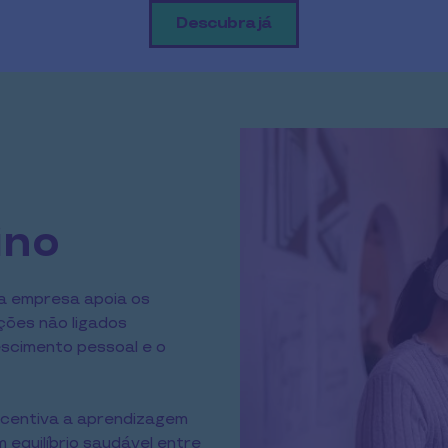
Descubra já
ino
ua empresa apoia os
ões não ligados
scimento pessoal e o
incentiva a aprendizagem
 equilíbrio saudável entre