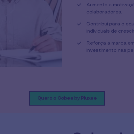
Aumenta a motivação
colaboradores.
Contribui para o equi
individuais de cresc
Reforça a marca em
investimento nas pe
Quero o Cobee by Pluxee