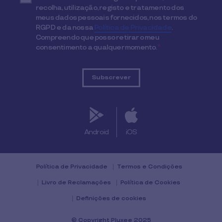
recolha, utilização, registo e tratamento dos
meus dados pessoais fornecidos, nos termos do
RGPD e da nossa
Política de Privacidade
.
Compreendo que posso retirar o meu
consentimento a qualquer momento.
*
Android
iOS
Política de Privacidade
Termos e Condições
Livro de Reclamações
Política de Cookies
Definições de cookies
© Copyright Pluxee 2025