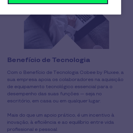
Benefício de Tecnologia
Com o Benefício de Tecnologia Cobee by Pluxee, a 
sua empresa apoia os colaboradores na aquisição 
de equipamento tecnológico essencial para o 
desempenho das suas funções — seja no 
escritório, em casa ou em qualquer lugar.
Mais do que um apoio prático, é um incentivo à 
inovação, à eficiência e ao equilíbrio entre vida 
profissional e pessoal.