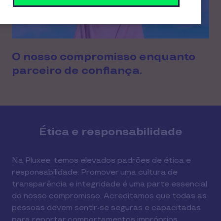
O nosso compromisso enquanto
parceiro de confiança.
Ética e responsabilidade
Na Pluxee, temos elevados padrões de ética e
responsabilidade. Promover uma cultura de
transparência e integridade é uma parte essencial
do nosso compromisso. Acreditamos que todas as
pessoas devem sentir-se seguras e capacitadas
para reportar comportamentos impróprios,