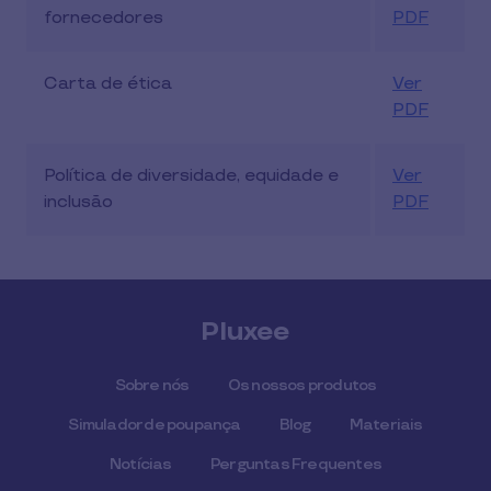
fornecedores
PDF
Carta de ética
Ver
PDF
Política de diversidade, equidade e
Ver
inclusão
PDF
Pluxee
Sobre nós
Os nossos produtos
Simulador de poupança
Blog
Materiais
Notícias
Perguntas Frequentes