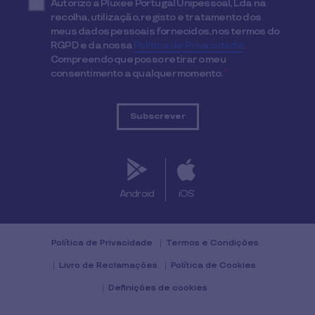
Autorizo a Pluxee Portugal Unipessoal, Lda na
recolha, utilização, registo e tratamento dos
meus dados pessoais fornecidos, nos termos do
RGPD e da nossa
Política de Privacidade
.
Compreendo que posso retirar o meu
consentimento a qualquer momento.
*
Android
iOS
Política de Privacidade
Termos e Condições
Livro de Reclamações
Política de Cookies
Definições de cookies