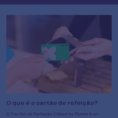
O que é o cartão de refeição?
O Cartão de Refeição Cobee by Pluxee é um 