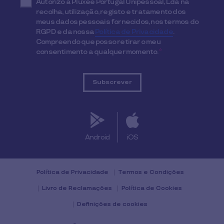
Autorizo a Pluxee Portugal Unipessoal, Lda na
recolha, utilização, registo e tratamento dos
meus dados pessoais fornecidos, nos termos do
RGPD e da nossa
Política de Privacidade
.
Compreendo que posso retirar o meu
consentimento a qualquer momento.
*
Android
iOS
Política de Privacidade
Termos e Condições
Livro de Reclamações
Política de Cookies
Definições de cookies