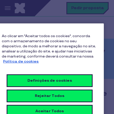
Passar para o conteúdo principal
P
Pedir proposta
Home
Cartão Refeição Cobee by Pluxee
Ao clicar em "Aceitar todos os cookies", concorda
com o armazenamento de cookies no seu
dispositivo, de modo a melhorar a navegação no site,
Cartão Refeição Cobee by
analisar a utilização do site, e ajudar nas iniciativas
de marketing, conforme deverá consultar na nossa
Pluxee
Política de cookies
Definições de cookies
Quer uma proposta Cobee
Rejeitar Todos
by Pluxee?
Aceitar Todos