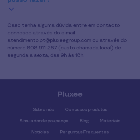
posso fazer?
Caso tenha alguma dúvida entre em contacto
connosco através do e-mail
atendimento.pt@pluxeegroup.com ou através do
número 808 911 267 (custo chamada local) de
segunda a sexta, das 9h às 18h.
Pluxee
Sobre nós
Os nossos produtos
Simulador de poupança
Blog
Materiais
Notícias
Perguntas Frequentes