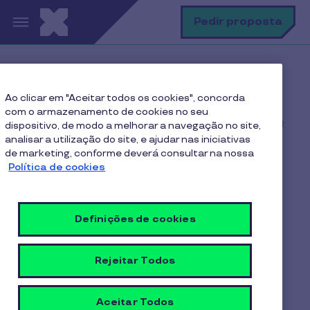
Passar para o conteúdo principal
P
Pedir proposta
Home
Blog Pluxee
Ao clicar em "Aceitar todos os cookies", concorda
Benefícios Sociais
com o armazenamento de cookies no seu
Benefícios flexíveis vs pacote de benefícios tradicional:
dispositivo, de modo a melhorar a navegação no site,
qual a melhor opção para a sua empresa?
analisar a utilização do site, e ajudar nas iniciativas
de marketing, conforme deverá consultar na nossa
Política de cookies
Benefícios flexíveis vs
Definições de cookies
pacote de benefícios
tradicional: qual a melhor
Rejeitar Todos
opção para a sua
empresa?
Aceitar Todos