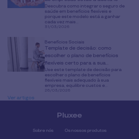
Descubra como integrar o seguro de
saúde em benefícios flexíveis e
porque este modelo está a ganhar
cada vez mais...
31/03/2026
Benefícios Sociais
Template de decisão: como
escolher o plano de benefícios
flexíveis certo para a sua
Use este template de decisão para
empresa
escolher o plano de benefícios
flexíveis mais adequado à sua
empresa, equilibre custos e...
26/03/2026
Ver artigos
Pluxee
Sobre nós
Os nossos produtos