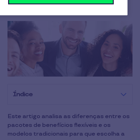
5 min de leitura
27/02/2026
Índice
Este artigo analisa as diferenças entre os
pacotes de benefícios flexíveis e os
modelos tradicionais para que escolha a