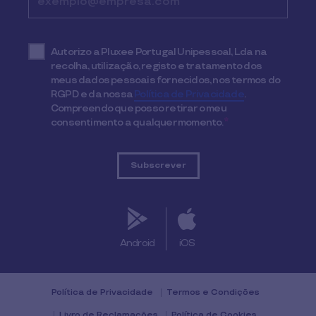
Autorizo a Pluxee Portugal Unipessoal, Lda na
recolha, utilização, registo e tratamento dos
meus dados pessoais fornecidos, nos termos do
RGPD e da nossa
Política de Privacidade
.
Compreendo que posso retirar o meu
consentimento a qualquer momento.
*
Android
iOS
Política de Privacidade
Termos e Condições
Livro de Reclamações
Política de Cookies