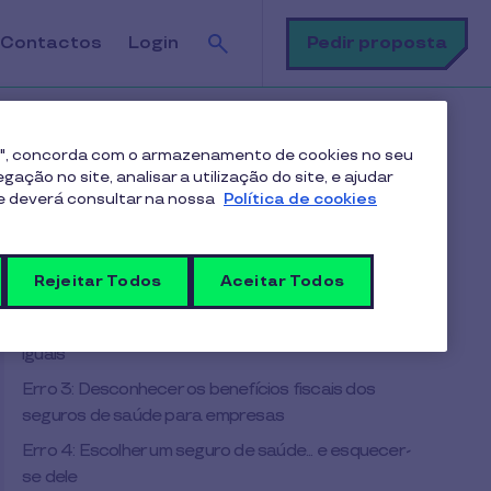
Pesquisa
Pedir proposta
Contactos
Login
 aos empresários (e como evitá-los)
es", concorda com o armazenamento de cookies no seu
ação no site, analisar a utilização do site, e ajudar
me deverá consultar na nossa
Política de cookies
Índice
Erro 1: Escolher o seguro mais barato e
Rejeitar Todos
Aceitar Todos
ignorar a proteção real
Erro 2: Tratar todos os colaboradores como
iguais
Erro 3: Desconhecer os benefícios fiscais dos
seguros de saúde para empresas
Erro 4: Escolher um seguro de saúde... e esquecer-
se dele