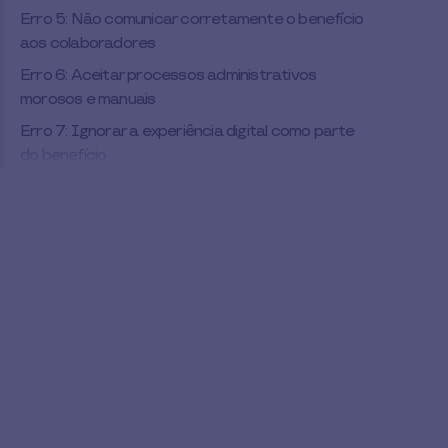
Erro 5: Não comunicar corretamente o benefício
aos colaboradores
Erro 6: Aceitar processos administrativos
morosos e manuais
Erro 7: Ignorar a experiência digital como parte
do benefício
Evitar erros é só o começo: a nova era dos
benefícios corporativos já começou
A nossa newsletter tem mais de 7.000 inscritos.
Junte-se ao #EfeitoPluxee!