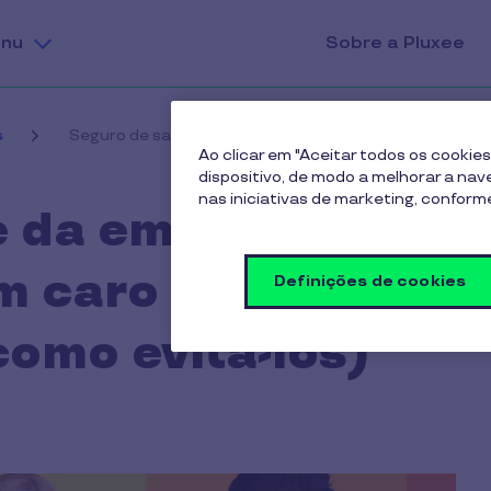
nu
Sobre a Pluxee
s
Seguro de saúde da empresa: 7 erros que custam caro
Ao clicar em "Aceitar todos os cooki
dispositivo, de modo a melhorar a naveg
nas iniciativas de marketing, confor
 da empresa: 7
m caro aos
Definições de cookies
como evitá-los)