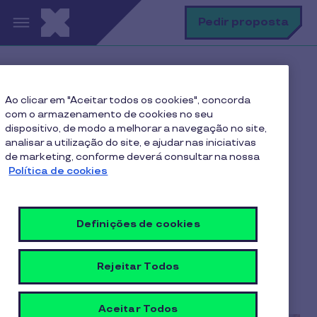
Passar para o conteúdo principal
P
Pedir proposta
Home
Blog Pluxee
Finanças
Ao clicar em "Aceitar todos os cookies", concorda
Portugal 2030: Oportunidades imperdíveis para
com o armazenamento de cookies no seu
alavancar a sua empresa
dispositivo, de modo a melhorar a navegação no site,
analisar a utilização do site, e ajudar nas iniciativas
de marketing, conforme deverá consultar na nossa
Política de cookies
Portugal 2030:
Oportunidades
Definições de cookies
imperdíveis para
alavancar a sua empresa
Rejeitar Todos
6 min de leitura
30/01/2025
Aceitar Todos