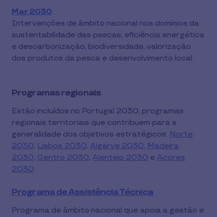
Mar 2030
Intervenções de âmbito nacional nos domínios da
sustentabilidade das pescas, eficiência energética
e descarbonização, biodiversidade, valorização
dos produtos da pesca e desenvolvimento local.
Programas regionais
Estão incluídos no Portugal 2030, programas
regionais territoriais que contribuem para a
generalidade dos objetivos estratégicos:
Norte
2030
,
Lisboa 2030
,
Algarve 2030
,
Madeira
2030
,
Centro 2030
,
Alentejo 2030
e
Açores
2030
.
Programa de Assistência Técnica
Programa de âmbito nacional que apoia a gestão e