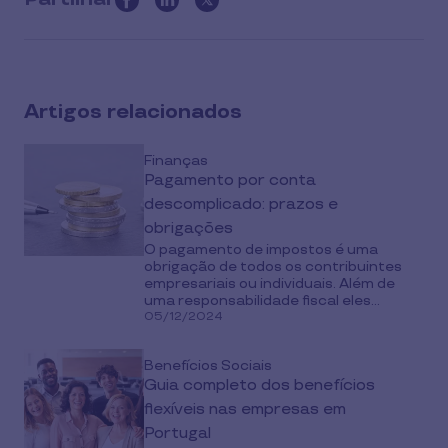
this
article
on
social
Artigos relacionados
media
Finanças
Pagamento por conta
descomplicado: prazos e
obrigações
O pagamento de impostos é uma
obrigação de todos os contribuintes
empresariais ou individuais. Além de
uma responsabilidade fiscal eles...
05/12/2024
Benefícios Sociais
Guia completo dos benefícios
flexíveis nas empresas em
Portugal