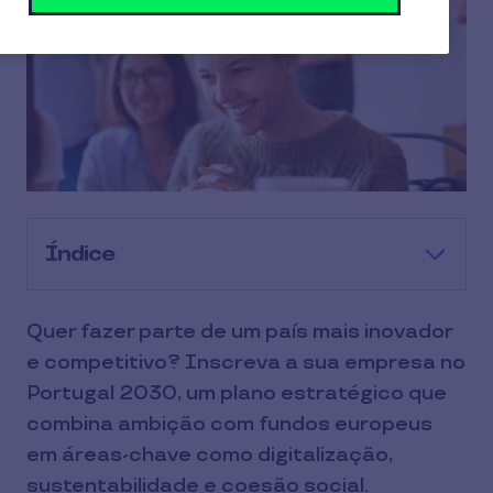
Índice
Quer fazer parte de um país mais inovador
e competitivo? Inscreva a sua empresa no
Portugal 2030, um plano estratégico que
combina ambição com fundos europeus
em áreas-chave como digitalização,
sustentabilidade e coesão social.