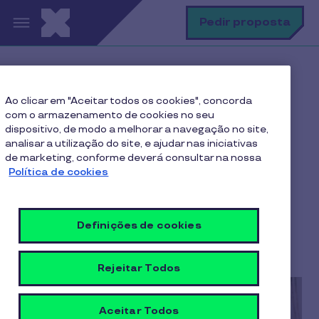
Passar para o conteúdo principal
P
Pedir proposta
Home
Blog Pluxee
Finanças
Ao clicar em "Aceitar todos os cookies", concorda
Duodécimos para um ano financeiramente equilibrado
com o armazenamento de cookies no seu
dispositivo, de modo a melhorar a navegação no site,
analisar a utilização do site, e ajudar nas iniciativas
de marketing, conforme deverá consultar na nossa
Duodécimos para um ano
Política de cookies
financeiramente
equilibrado
Definições de cookies
5 min de leitura
21/08/2024
Rejeitar Todos
Aceitar Todos