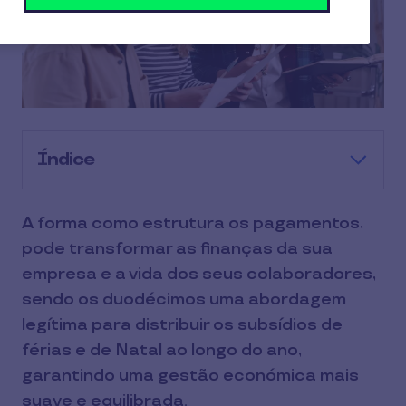
Índice
A forma como estrutura os pagamentos,
pode transformar as finanças da sua
empresa e a vida dos seus colaboradores,
sendo os duodécimos uma abordagem
legítima para distribuir os subsídios de
férias e de Natal ao longo do ano,
garantindo uma gestão económica mais
suave e equilibrada.