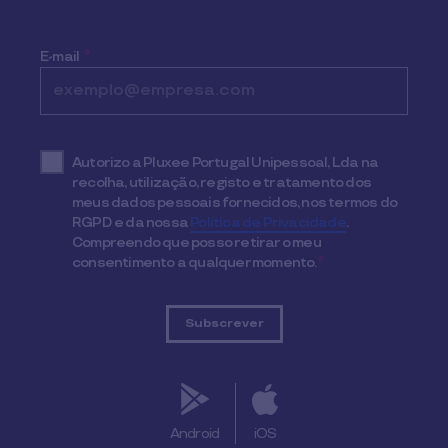
E-mail
*
Autorizo a Pluxee Portugal Unipessoal, Lda na
recolha, utilização, registo e tratamento dos
meus dados pessoais fornecidos, nos termos do
RGPD e da nossa
Política de Privacidade
.
Compreendo que posso retirar o meu
consentimento a qualquer momento.
*
Android
iOS