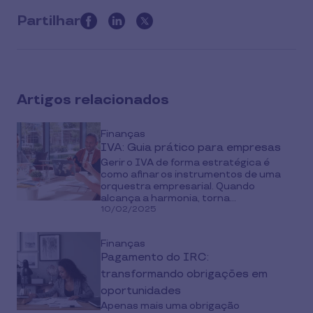
Partilhar
this
article
on
social
Artigos relacionados
media
Finanças
IVA: Guia prático para empresas
Gerir o IVA de forma estratégica é
como afinar os instrumentos de uma
orquestra empresarial. Quando
alcança a harmonia, torna...
10/02/2025
Finanças
Pagamento do IRC:
transformando obrigações em
oportunidades
Apenas mais uma obrigação