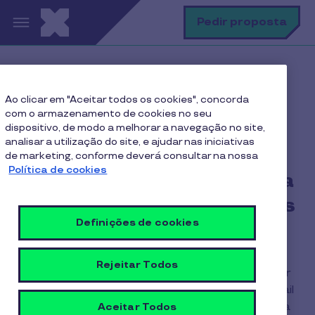
Passar para o conteúdo principal
P
Pedir proposta
Home
Perguntas Frequentes
Ao clicar em "Aceitar todos os cookies", concorda
Quer fazer parte da nossa incrível Rede de Parceiros
com o armazenamento de cookies no seu
Pluxee? Descubra como!
dispositivo, de modo a melhorar a navegação no site,
analisar a utilização do site, e ajudar nas iniciativas
de marketing, conforme deverá consultar na nossa
Política de cookies
Quer fazer parte da nossa
incrível Rede de Parceiros
Definições de cookies
Pluxee? Descubra como!
Rejeitar Todos
Pode pedir a adesão aqui. Se preferir, pode entrar
em contacto com a nossa equipa através do email
rede.parceiros@pluxeegroup.com, ou de chamada
Aceitar Todos