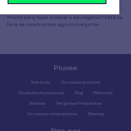
para o 808 911 267 (custo chamada local).
Pronto para fazer crescer o seu negócio? Está na
hora de construirmos algo incrível juntos.
Pluxee
Sobre nós
Os nossos produtos
Simulador de poupança
Blog
Materiais
Notícias
Perguntas Frequentes
Os nossos compromissos
Sitemap
Siga-nos