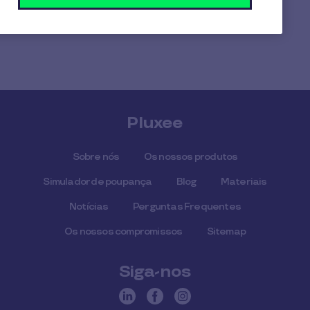
rede.parceiros@pluxeegroup.com.
Estamos aqui para esclarecer as suas questões!
Pluxee
Sobre nós
Os nossos produtos
Simulador de poupança
Blog
Materiais
Notícias
Perguntas Frequentes
Os nossos compromissos
Sitemap
Siga-nos