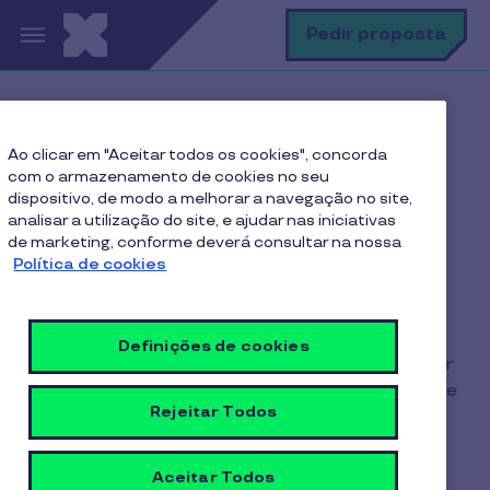
Passar para o conteúdo principal
P
Pedir proposta
Home
Perguntas Frequentes
Ao clicar em "Aceitar todos os cookies", concorda
Como contactar a Linha de Apoio a Parceiros?
com o armazenamento de cookies no seu
dispositivo, de modo a melhorar a navegação no site,
analisar a utilização do site, e ajudar nas iniciativas
de marketing, conforme deverá consultar na nossa
Como contactar a Linha
Política de cookies
de Apoio a Parceiros?
Definições de cookies
Estamos sempre prontos para ajudar. Se precisar
de ajuda, pode falar connosco através da Linha de
Rejeitar Todos
Apoio a Clientes e Parceiros: 808 911 267 (custo
chamada local). Se preferir também pode enviar-
nos um e-mail para
Aceitar Todos