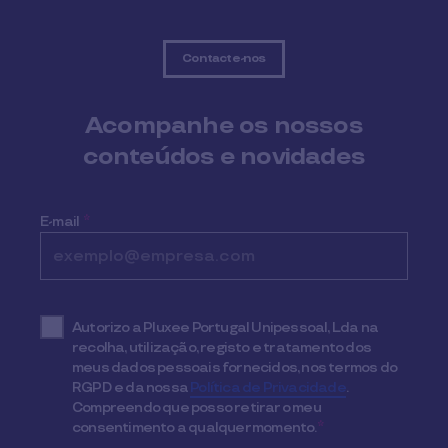
Contacte-nos
Acompanhe os nossos
conteúdos e novidades
E-mail
*
Autorizo a Pluxee Portugal Unipessoal, Lda na
recolha, utilização, registo e tratamento dos
meus dados pessoais fornecidos, nos termos do
RGPD e da nossa
Política de Privacidade
.
Compreendo que posso retirar o meu
consentimento a qualquer momento.
*