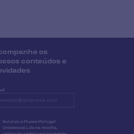
companhe os
ossos conteúdos e
ovidades
ail
*
Autorizo a Pluxee Portugal
Unipessoal, Lda na recolha,
utilização, registo e tratamento