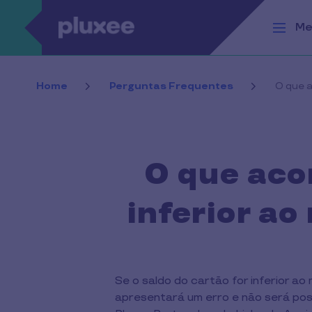
Passar para o conteúdo principal
Me
Home
Perguntas Frequentes
O que a
O que acon
inferior a
Se o saldo do cartão for inferior 
apresentará um erro e não será pos