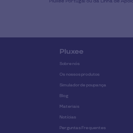
Pluxee Portugal ou da Linha de Apo
Pluxee
Sobre nós
Os nossos produtos
Simulador de poupança
Blog
Materiais
Notícias
Perguntas Frequentes