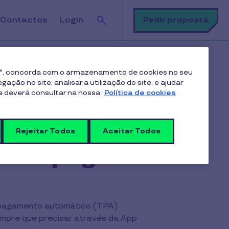
Pesquisa
Pedir proposta
Contactos
Login
esa a pagar?
es", concorda com o armazenamento de cookies no seu
ação no site, analisar a utilização do site, e ajudar
me deverá consultar na nossa
Política de cookies
 cartão for
Rejeitar Todos
Aceitar Todos
sa a pagar?
de pagamento automático (TPA)
sempre que precisar através da App