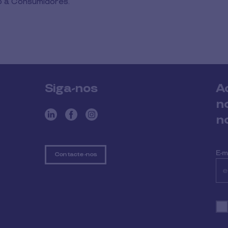
io a Consumidores.
Siga-nos
A
n
n
E-m
Contacte-nos