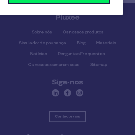
Pluxee
Sobre nós
Os nossos produtos
Simulador de poupança
Blog
Materiais
Notícias
Perguntas Frequentes
Os nossos compromissos
Sitemap
Siga-nos
Contacte-nos