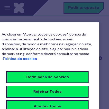
Passar para o conteúdo principal
P
Pedir proposta
Home
Perguntas Frequentes
Ao clicar em "Aceitar todos os cookies", concorda
Como pedir a substituição de um cartão?
com o armazenamento de cookies no seu
dispositivo, de modo a melhorar a navegação no site,
analisar a utilização do site, e ajudar nas iniciativas
de marketing, conforme deverá consultar na nossa
Como pedir a substituição
Política de cookies
de um cartão?
Definições de cookies
O pedido de substituição de um cartão pode ser
feito com toda a comodidade através do Portal
Rejeitar Todos
Cliente Pluxee.
Aceitar Todos