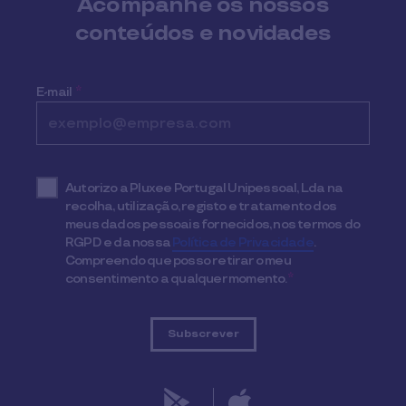
Acompanhe os nossos
conteúdos e novidades
E-mail
*
Autorizo a Pluxee Portugal Unipessoal, Lda na
recolha, utilização, registo e tratamento dos
meus dados pessoais fornecidos, nos termos do
RGPD e da nossa
Política de Privacidade
.
Compreendo que posso retirar o meu
consentimento a qualquer momento.
*