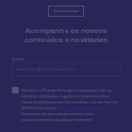
Contacte-nos
Acompanhe os nossos
conteúdos e novidades
E-mail
*
Autorizo a Pluxee Portugal Unipessoal, Lda na
recolha, utilização, registo e tratamento dos
meus dados pessoais fornecidos, nos termos do
RGPD e da nossa
Política de Privacidade
.
Compreendo que posso retirar o meu
consentimento a qualquer momento.
*