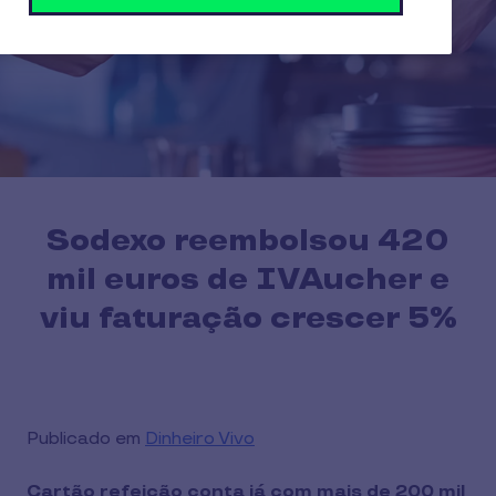
Sodexo reembolsou 420
mil euros de IVAucher e
viu faturação crescer 5%
Publicado em
Dinheiro Vivo
Cartão refeição conta já com mais de 200 mil