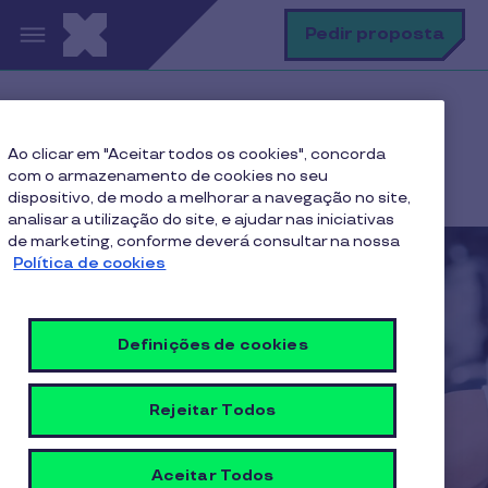
Passar para o conteúdo principal
P
Pedir proposta
Home
Notícias
Ao clicar em "Aceitar todos os cookies", concorda
Sodexo reembolsou 420 mil euros de IVAucher e viu
com o armazenamento de cookies no seu
faturação crescer 5%
dispositivo, de modo a melhorar a navegação no site,
analisar a utilização do site, e ajudar nas iniciativas
de marketing, conforme deverá consultar na nossa
Política de cookies
Definições de cookies
Rejeitar Todos
Aceitar Todos