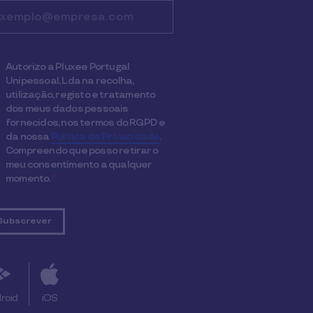
Autorizo a Pluxee Portugal
Unipessoal, Lda na recolha,
utilização, registo e tratamento
dos meus dados pessoais
fornecidos, nos termos do RGPD e
da nossa
Política de Privacidade
.
Compreendo que posso retirar o
meu consentimento a qualquer
momento.
*
roid
iOS