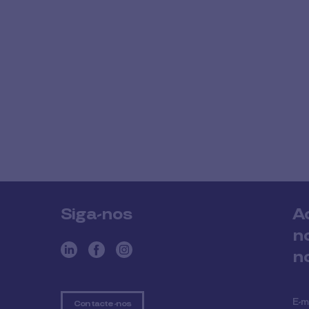
Cobee by Pluxee
Siga-nos
A
n
n
E-m
Contacte-nos