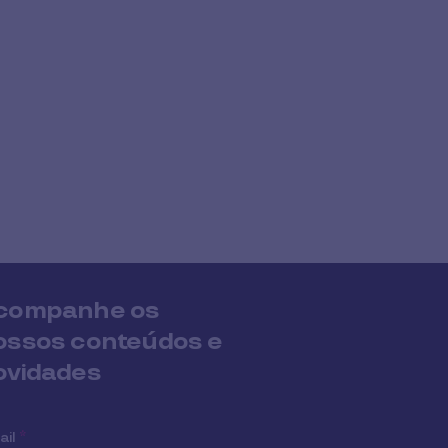
companhe os
ossos conteúdos e
ovidades
ail
*