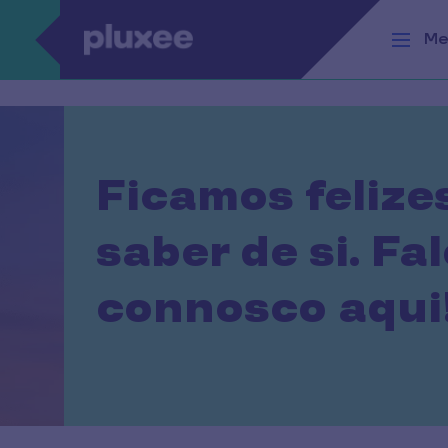
Passar para o conteúdo principal
Me
Ficamos felize
saber de si. Fal
connosco aqui