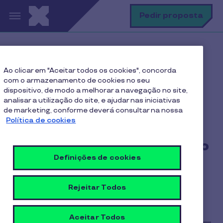
Passar para o conteúdo principal
P
Pedir proposta
Home
Blog Pluxee
Ao clicar em "Aceitar todos os cookies", concorda
Gestão de Pessoas
com o armazenamento de cookies no seu
Outsourcing: uma solução estratégica para as
dispositivo, de modo a melhorar a navegação no site,
empresas!
analisar a utilização do site, e ajudar nas iniciativas
de marketing, conforme deverá consultar na nossa
Política de cookies
Outsourcing: uma solução
Definições de cookies
estratégica para as
empresas!
Rejeitar Todos
6 min de leitura
27/05/2024
Aceitar Todos