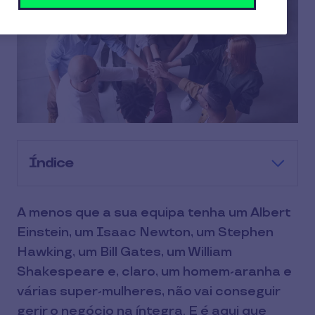
Índice
A menos que a sua equipa tenha um Albert
Einstein, um Isaac Newton, um Stephen
Hawking, um Bill Gates, um William
Shakespeare e, claro, um homem-aranha e
várias super-mulheres, não vai conseguir
gerir o negócio na íntegra. E é aqui que