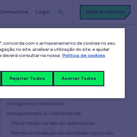
Pesquisa
Pedir proposta
Contactos
Login
ntagens
es", concorda com o armazenamento de cookies no seu
ação no site, analisar a utilização do site, e ajudar
me deverá consultar na nossa
Política de cookies
Índice
Conceito de teletrabalho
Rejeitar Todos
Aceitar Todos
Quem tem direito ao teletrabalho?
Direitos dos colaboradores em teletrabalho
Vantagens do teletrabalho
Vantagens para os colaboradores
Menor tempo perdido em deslocações
Permite a conciliação da vida familiar com a vida