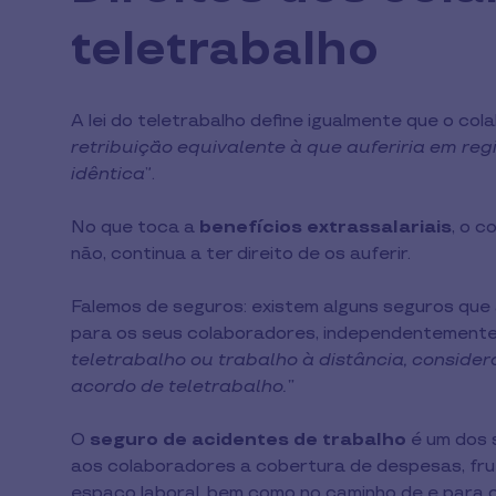
teletrabalho
A lei do teletrabalho define igualmente que o col
retribuição equivalente à que auferiria em re
idêntica
”.
No que toca a
benefícios extrassalariais
, o c
não, continua a ter direito de os auferir.
Falemos de seguros: existem alguns seguros qu
para os seus colaboradores, independentemente
teletrabalho ou trabalho à distância, conside
acordo de teletrabalho.”
O
seguro de acidentes de trabalho
é um dos 
aos colaboradores a cobertura de despesas, fru
espaço laboral, bem como no caminho de e para o 