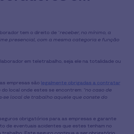
aborador tem o direito de “
receber, no mínimo, a
gime presencial, com a mesma categoria e função
olaborador em teletrabalho, seja ele na totalidade ou
e as empresas são
legalmente obrigadas a contratar
 do local onde estes se encontrem:
“no caso de
ra-se local de trabalho aquele que conste do
seguros obrigatórios para as empresas e garante
to de eventuais acidentes que estes tenham no
trabalho. Este seguro continua a ser obrigatório,