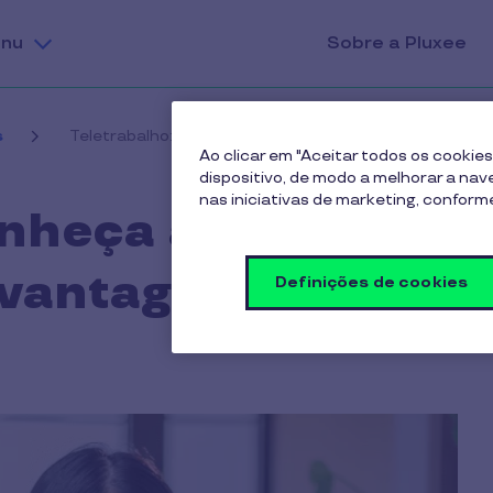
nu
Sobre a Pluxee
s
Teletrabalho: conheça as regras, vantagens e desva
Ao clicar em "Aceitar todos os cooki
dispositivo, de modo a melhorar a naveg
nas iniciativas de marketing, confor
nheça as regras,
svantagens
Definições de cookies