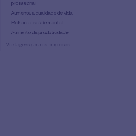
profissional
Aumenta a qualidade de vida
Melhora a saúde mental
Aumento da produtividade
Vantagens para as empresas
Melhor imagem
Redução de custos
Maior produtividade
Desvantagens do teletrabalho
Isolamento social
Falta de feedback
Quebra de rotinas
Possibilidade de sedentarismo