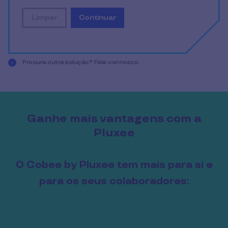
Limpar
Continuar
redefinir todos os dados de entrada
exibir o resultado da simulação
Procura outra solução? Fale connosco.
Saiba quanto pode ganhar.
Introduza os dados no simulador e poupe mais, sem compl
Ganhe mais vantagens com a
Pluxee
O Cobee by Pluxee tem mais para si e
para os seus colaboradores: