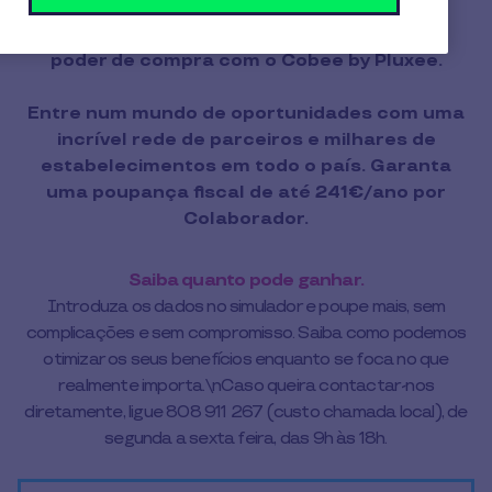
Utilize o nosso simulador e aumente o seu
poder de compra com o Cobee by Pluxee.
Entre num mundo de oportunidades com uma
incrível rede de parceiros e milhares de
estabelecimentos em todo o país. Garanta
uma poupança fiscal de até 241€/ano por
Colaborador.
Saiba quanto pode ganhar.
Introduza os dados no simulador e poupe mais, sem
complicações e sem compromisso. Saiba como podemos
otimizar os seus benefícios enquanto se foca no que
realmente importa.\nCaso queira contactar-nos
diretamente, ligue 808 911 267 (custo chamada local), de
segunda a sexta feira, das 9h às 18h.