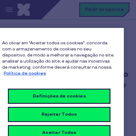
Passar para o conteúdo principal
P
Pedir proposta
Home
Simulador de poupanca
Ao clicar em "Aceitar todos os cookies", concorda
com o armazenamento de cookies no seu
dispositivo, de modo a melhorar a navegação no site,
analisar a utilização do site, e ajudar nas iniciativas
Simule aqui a sua
de marketing, conforme deverá consultar na nossa
poupança com o benefício
Política de cookies
de Alimentação do Cobee
by Pluxee
Definições de cookies
Rejeitar Todos
Descubra um mundo de oportunidades para o
Aceitar Todos
sucesso do seu negócio